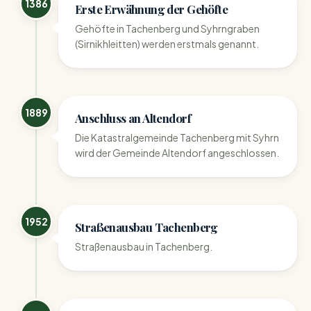
1386
Erste Erwähnung der Gehöfte
Gehöfte in Tachenberg und Syhrngraben
(Sirnikhleitten) werden erstmals genannt.
1889
Anschluss an Altendorf
Die Katastralgemeinde Tachenberg mit Syhrn
wird der Gemeinde Altendorf angeschlossen.
1952
Straßenausbau Tachenberg
Straßenausbau in Tachenberg.